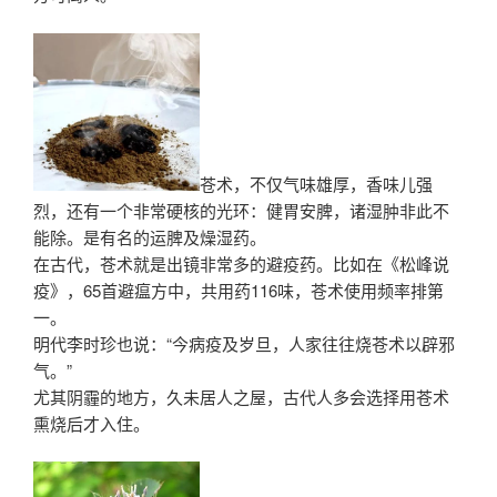
苍术，不仅气味雄厚，香味儿强
烈，还有一个非常硬核的光环：健胃安脾，诸湿肿非此不
能除。是有名的运脾及燥湿药。
在古代，苍术就是出镜非常多的避疫药。比如在《松峰说
疫》，65首避瘟方中，共用药116味，苍术使用频率排第
一。
明代李时珍也说：“今病疫及岁旦，人家往往烧苍术以辟邪
气。”
尤其阴霾的地方，久未居人之屋，古代人多会选择用苍术
熏烧后才入住。