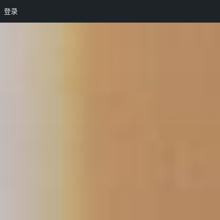
登录
跳
至
内
容