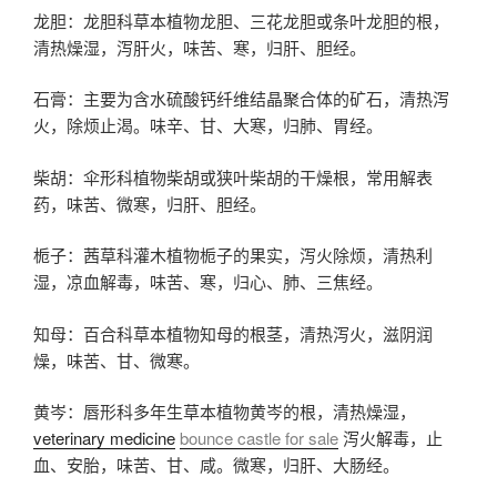
龙胆：龙胆科草本植物龙胆、三花龙胆或条叶龙胆的根，
清热燥湿，泻肝火，味苦、寒，归肝、胆经。
石膏：主要为含水硫酸钙纤维结晶聚合体的矿石，清热泻
火，除烦止渴。味辛、甘、大寒，归肺、胃经。
柴胡：伞形科植物柴胡或狭叶柴胡的干燥根，常用解表
药，味苦、微寒，归肝、胆经。
栀子：茜草科灌木植物栀子的果实，泻火除烦，清热利
湿，凉血解毒，味苦、寒，归心、肺、三焦经。
知母：百合科草本植物知母的根茎，清热泻火，滋阴润
燥，味苦、甘、微寒。
黄岑：唇形科多年生草本植物黄岑的根，清热燥湿，
veterinary medicine
bounce castle for sale
泻火解毒，止
血、安胎，味苦、甘、咸。微寒，归肝、大肠经。