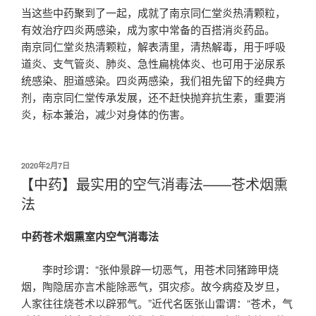
当这些中药聚到了一起，成就了南京同仁堂炎热清颗粒，
有效治疗四炎两感染，成为家中常备的百搭消炎药品。
南京同仁堂炎热清颗粒，解表清里，清热解毒，用于呼吸
道炎、支气管炎、肺炎、急性扁桃体炎、也可用于泌尿系
统感染、胆道感染。四炎两感染，我们祖先留下的经典方
剂，南京同仁堂传承发展，还不赶快抛弃抗生素，重要消
炎，标本兼治，减少对身体的伤害。
发
2020年2月7日
布
【中药】最实用的空气消毒法——苍术烟熏
于
法
中药苍术烟熏室内空气消毒法
李时珍谓：“张仲景辟一切恶气，用苍术同猪蹄甲烧
烟，陶隐居亦言术能除恶气，弭灾疹。故今病疫及岁旦，
人家往往烧苍术以辟邪气。”近代名医张山雷谓：“苍术，气