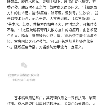
味雄厚，较白术愈猛，能彻上彻下，燥湿而宣化痰饮，芳
香辟秽，胜四时不正之气，故时疫之病多用之。”《和剂局
方》的仙术汤，能“辟瘟疫，除寒湿，温脾胃，进饮食”，就
是以苍术为君，配合干姜、大枣等组成。《验方新编》以
“苍术末、红枣，共捣为丸如弹子大，时时烧之，可免时疫
不染。”《太医院秘藏膏丹丸散方剂》的避瘟丹，由苍术配
合乳香、降香、细辛等药组成，谓：“此药烧之能令瘟疫不
染，空房内烧之可辟秽气。”可见用苍术烟熏能够净化空
气，阻断瘟疫传播，对当前防治甲流有一定意义。
苍术临床用途甚广，其药理作用之一是有抗菌、杀菌
作用。苍术燃烧后烟熏对结核杆菌、金黄色葡萄球菌、大