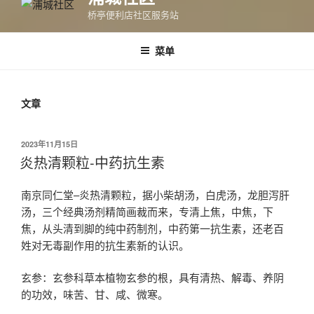
桥亭便利店社区服务站
菜单
文章
发
2023年11月15日
布
炎热清颗粒-中药抗生素
于
南京同仁堂–炎热清颗粒，据小柴胡汤，白虎汤，龙胆泻肝
汤，三个经典汤剂精简画裁而来，专清上焦，中焦，下
焦，从头清到脚的纯中药制剂，中药第一抗生素，还老百
姓对无毒副作用的抗生素新的认识。
玄参：玄参科草本植物玄参的根，具有清热、解毒、养阴
的功效，味苦、甘、咸、微寒。