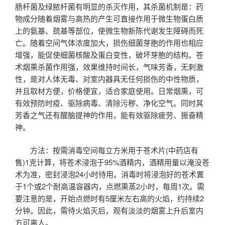
肠杆菌及绿脓杆菌有明显的杀灭作用，其杀菌机制是：药
物成分随着烟雾与高热的产生可直接作用于微生物蛋白质
上的氨基、巯基等部位，使微生物新陈代谢发生障碍而死
亡。随着空间气体浓度加大，损伤细菌芽胞的作用也相应
增强，能促使细菌核酸及蛋白变性，破坏芽胞的结构。苍
术烟熏杀菌作用强，效果维持时间长，气味芳香，无刺激
性，是对人体无毒、对室内器具无任何损伤的中性物质，
并且取材方便，价格便宜，适合家庭使用。日常烟熏，可
有效预防时疫、驱除病毒、清除污秽、净化空气。同时其
芳香之气还有醒脑提神的作用，能有效驱除疲劳、振奋精
神。
方法：按需消毒空间每立方米用于苍术片(中药店有
售)1克计算，将苍术浸泡于95%酒精内，酒精用量以淹没苍
术为准，密封浸泡24小时待用。消毒时将浸泡好的苍术置
于1个或2个耐高温容器内，点燃熏蒸2小时，每周1次。需
要注意的是，开始点燃时有5厘米左右高的火焰，约持续2
分钟。因此，需待火焰灭后，观有淡淡的烟雾上升后室内
方可离人。