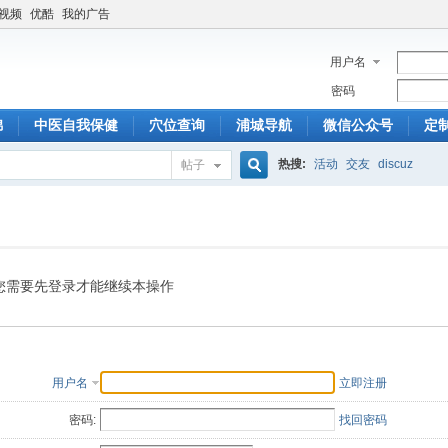
6视频
优酷
我的广告
用户名
密码
锦
中医自我保健
穴位查询
浦城导航
微信公众号
定
热搜:
活动
交友
discuz
帖子
搜
索
您需要先登录才能继续本操作
用户名
立即注册
密码:
找回密码