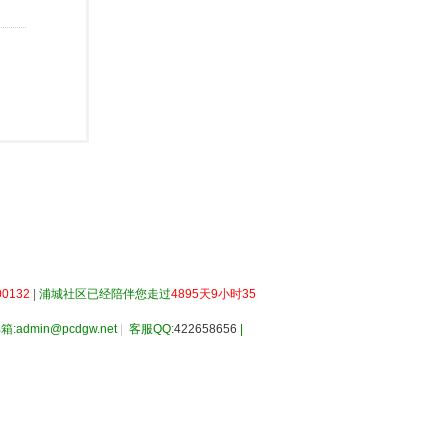
0132
|
浦城社区已经陪伴您走过
4895天9小时35
箱:admin@pcdgw.net
|
客服QQ:
422658656
|