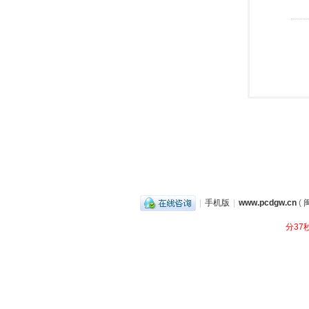
|
手机版
|
www.pcdgw.cn
(
闽
分37