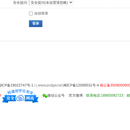
安全提问:
自动登录
登录
ICP备19022747号-1
) | www.pcdgw.net:
闽ICP备12008531号-4
南公备3509000900
秒
|
微信公众号
|
官方微博
|
联系电话:18905092723
|
邮