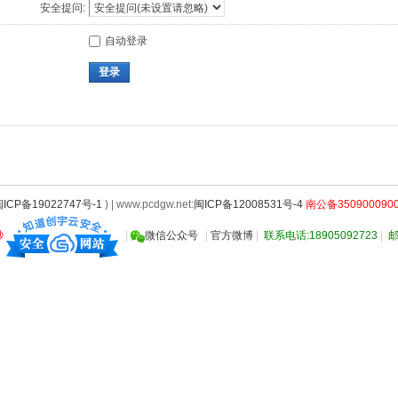
安全提问:
自动登录
登录
ICP备19022747号-1
) | www.pcdgw.net:
闽ICP备12008531号-4
南公备3509000900
秒
|
微信公众号
|
官方微博
|
联系电话:18905092723
|
邮