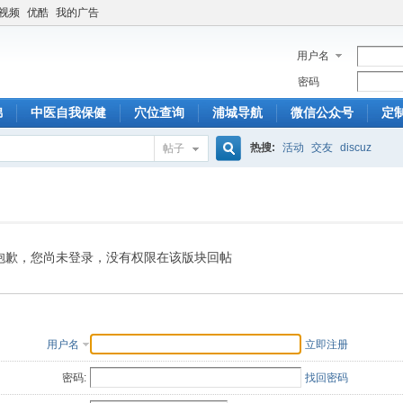
6视频
优酷
我的广告
用户名
密码
锦
中医自我保健
穴位查询
浦城导航
微信公众号
定
热搜:
活动
交友
discuz
帖子
搜
索
抱歉，您尚未登录，没有权限在该版块回帖
用户名
立即注册
密码:
找回密码