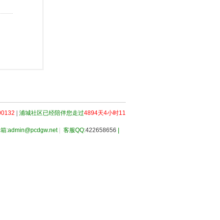
0132
|
浦城社区已经陪伴您走过
4894天4小时11
箱:admin@pcdgw.net
|
客服QQ:
422658656
|