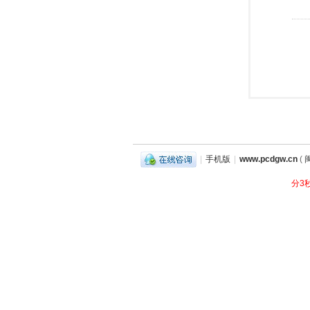
|
手机版
|
www.pcdgw.cn
(
闽
分3